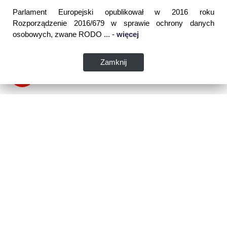
Parlament Europejski opublikował w 2016 roku
Rozporządzenie 2016/679 w sprawie ochrony danych
osobowych, zwane RODO ... -
więcej
Zamknij
Dane kontaktowe:
WSPIA Rzeszowska Szkoła Wyższa
ul. Cegielniana 14 (boczna al. Rejtana)
35-310 Rzeszów
tel. 17 867 04 00