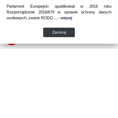
Parlament Europejski opublikował w 2016 roku
Rozporządzenie 2016/679 w sprawie ochrony danych
osobowych, zwane RODO ... -
więcej
Zamknij
Dane kontaktowe:
WSPIA Rzeszowska Szkoła Wyższa
ul. Cegielniana 14 (boczna al. Rejtana)
35-310 Rzeszów
tel. 17 867 04 00