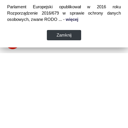
Parlament Europejski opublikował w 2016 roku
Rozporządzenie 2016/679 w sprawie ochrony danych
osobowych, zwane RODO ... -
więcej
Zamknij
Dane kontaktowe:
WSPIA Rzeszowska Szkoła Wyższa
ul. Cegielniana 14 (boczna al. Rejtana)
35-310 Rzeszów
tel. 17 867 04 00