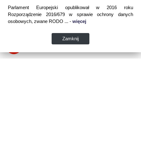
Parlament Europejski opublikował w 2016 roku
Rozporządzenie 2016/679 w sprawie ochrony danych
osobowych, zwane RODO ... -
więcej
Zamknij
Dane kontaktowe:
WSPIA Rzeszowska Szkoła Wyższa
ul. Cegielniana 14 (boczna al. Rejtana)
35-310 Rzeszów
tel. 17 867 04 00