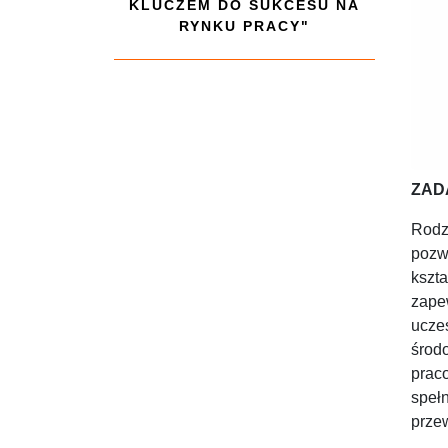
KLUCZEM DO SUKCESU NA
RYNKU PRACY"
ZAD
Rodz
pozw
kszta
zape
ucze
środo
prac
speł
przew