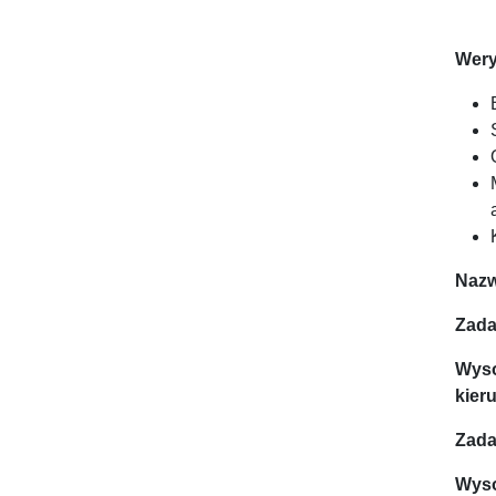
Wery
Nazw
Zada
Wyso
kier
Zada
Wyso