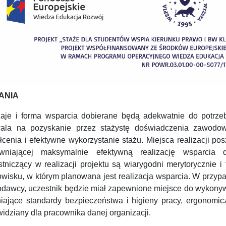
ANIA
aje i forma wsparcia dobierane będą adekwatnie do potrzeb, 
ala na pozyskanie przez stażystę doświadczenia zawodow
łcenia i efektywne wykorzystanie stażu. Miejsca realizacji po
wniającej maksymalnie efektywną realizację wsparcia 
stniczący w realizacji projektu są wiarygodni merytorycznie 
wisku, w którym planowana jest realizacja wsparcia. W przypad
odawcy, uczestnik będzie miał zapewnione miejsce do wykonyw
niające standardy bezpieczeństwa i higieny pracy, ergonomic
idziany dla pracownika danej organizacji.