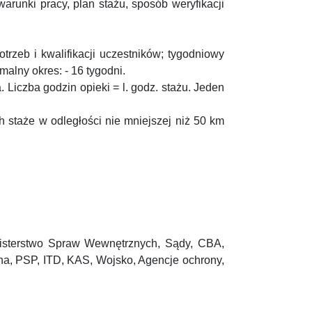
warunki pracy, plan stażu, sposób weryfikacji
zeb i kwalifikacji uczestników; tygodniowy
alny okres: - 16 tygodni.
Liczba godzin opieki = l. godz. stażu. Jeden
staże w odległości nie mniejszej niż 50 km
inisterstwo Spraw Wewnętrznych, Sądy, CBA,
a, PSP, ITD, KAS, Wojsko, Agencje ochrony,