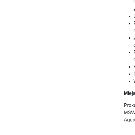
Miej
Prok
MSWi
Agen