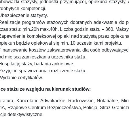
obowiązki stażysty, jednostki przyjmującej, opiekuna stażysty, 
zdobytych kompetencji.
Ubezpieczenie stażysty.
Realizację programów stażowych dobranych adekwatnie do potr
czas stażu: min.20h max.40h. Liczba godzin stażu – 360. Maksym
Zapewnienie kompleksowej opieki nad stażystą przez opiekuna. 
opiekun będzie opiekował się min. 10 uczestnikami projektu.
Finansowanie kosztów zakwaterowania dla osób odbywających 
od miejsca zamieszkania uczestnika stażu.
Hospitację staży, badania ankietowe.
Przyjęcie sprawozdania i rozliczenie stażu.
Wydanie certyfikatów.
sce stażu ze względu na kierunek studiów:
uratura, Kancelarie Adwokackie, Radcowskie, Notarialne, M
A, Rządowe Centrum Bezpieczeństwa, Policja, Straż Graniczn
cje detektywistyczne.