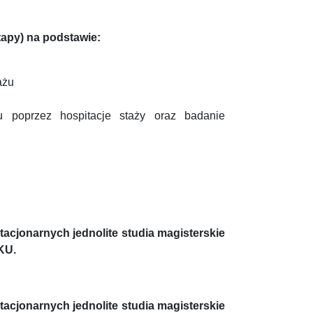
tapy) na podstawie:
ażu
tu poprzez hospitacje staży oraz badanie
acjonarnych jednolite studia magisterskie
KU.
acjonarnych jednolite studia magisterskie