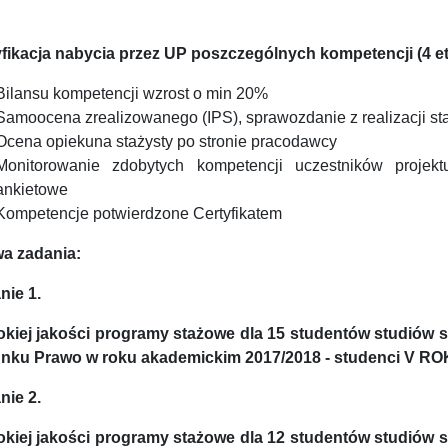
fikacja nabycia przez UP poszczególnych kompetencji (4 e
Bilansu kompetencji wzrost o min 20%
Samoocena zrealizowanego (IPS), sprawozdanie z realizacji st
Ocena opiekuna stażysty po stronie pracodawcy
Monitorowanie zdobytych kompetencji uczestników projek
ankietowe
Kompetencje potwierdzone Certyfikatem
a zadania:
nie 1.
kiej jakości programy stażowe dla 15 studentów studiów st
unku Prawo w roku akademickim 2017/2018 - studenci V RO
nie 2.
kiej jakości programy stażowe dla 12 studentów studiów st