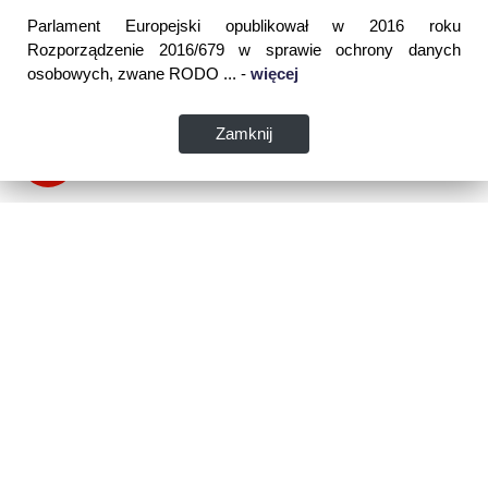
Parlament Europejski opublikował w 2016 roku
Rozporządzenie 2016/679 w sprawie ochrony danych
osobowych, zwane RODO ... -
więcej
Zamknij
Dane kontaktowe:
WSPIA Rzeszowska Szkoła Wyższa
ul. Cegielniana 14 (boczna al. Rejtana)
35-310 Rzeszów
tel. 17 867 04 00