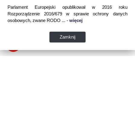
Parlament Europejski opublikował w 2016 roku
Rozporządzenie 2016/679 w sprawie ochrony danych
osobowych, zwane RODO ... -
więcej
Zamknij
Dane kontaktowe:
WSPIA Rzeszowska Szkoła Wyższa
ul. Cegielniana 14 (boczna al. Rejtana)
35-310 Rzeszów
tel. 17 867 04 00