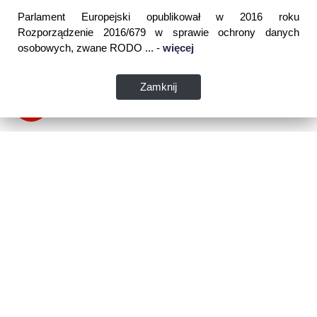
Parlament Europejski opublikował w 2016 roku
Rozporządzenie 2016/679 w sprawie ochrony danych
osobowych, zwane RODO ... -
więcej
Zamknij
Dane kontaktowe:
WSPIA Rzeszowska Szkoła Wyższa
ul. Cegielniana 14 (boczna al. Rejtana)
35-310 Rzeszów
tel. 17 867 04 00